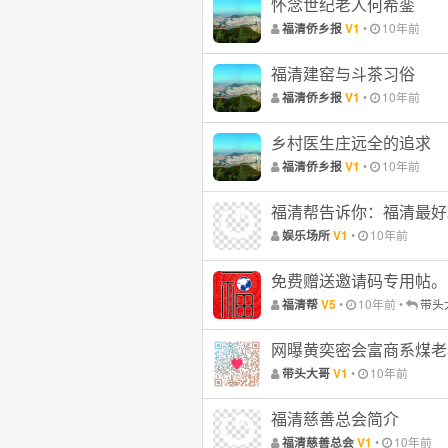
怀念世纪老人何希銮
•
10年前
福清侨乡报
V1
福清建窑与斗茶习俗
•
10年前
福清侨乡报
V1
乡村医生庄远全的追求
•
10年前
福清侨乡报
V1
福清帮告诉你：福清最好
•
10年前
娱乐场所
V1
免费赠送邀请码专用帖。
•
10年前
•
带头
福清帮
V5
网曝黄奕密会富商系煤老
•
10年前
带头大哥
V1
福清慈善总会简介
•
10年前
福清慈善总会
V1