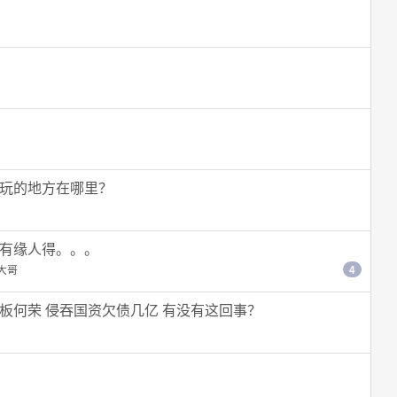
玩的地方在哪里？
有缘人得。。。
大哥
4
板何荣 侵吞国资欠债几亿 有没有这回事？