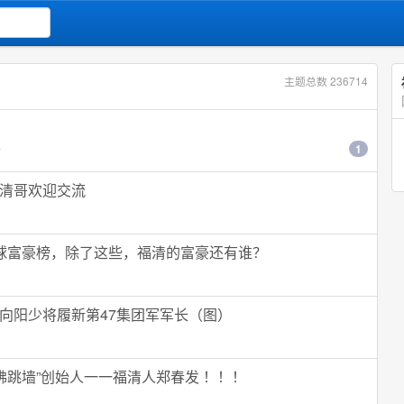
主题总数 236714
头
1
清哥欢迎交流
球富豪榜，除了这些，福清的富豪还有谁？
向阳少将履新第47集团军军长（图）
佛跳墙”创始人一一福清人郑春发 ！！！