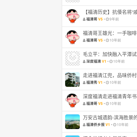
【福清历史】抗倭名将“
•
9年前
福清哥
V5
福清哥王雄光：一手咖啡
•
10年前
福清哥
V5
毛立平：加快融入平潭试
•
10年前
深度福清
V1
走进福清江兜，品味侨村
•
10年前
福清秀
V1
深度福清走进福清青年书
•
10年前
福清哥
V5
万安古城遗韵-滨海胜景
•
10年前
福清侨乡报
V1