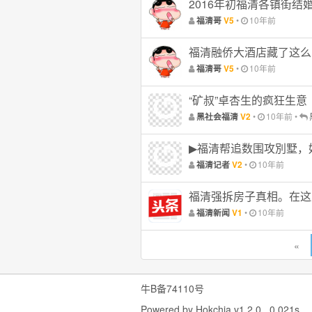
2016年初福清各镇街结
•
10年前
福清哥
V5
福清融侨大酒店藏了这么
•
10年前
福清哥
V5
“矿叔”卓杏生的疯狂生意
•
10年前
•
黑社会福清
V2
▶福清帮追数围攻別墅，
•
10年前
福清记者
V2
福清强拆房子真相。在这
•
10年前
福清新闻
V1
«
牛B备74110号
Powered by
Hokchia v1.2.0
0.021s