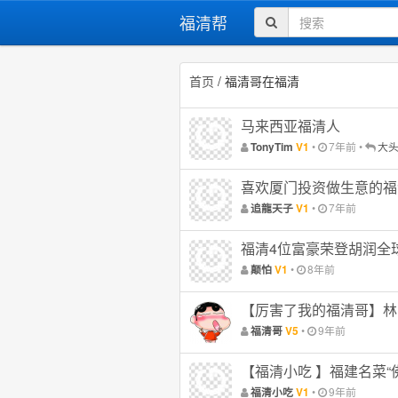
福清帮
首页
/ 福清哥在福清
马来西亚福清人
•
7年前
•
大
TonyTim
V1
喜欢厦门投资做生意的福
•
7年前
追龍天子
V1
福清4位富豪荣登胡润全
•
8年前
颠怕
V1
【厉害了我的福清哥】林
•
9年前
福清哥
V5
【福清小吃 】福建名菜“
•
9年前
福清小吃
V1