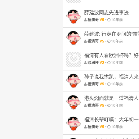
薛建波同志先进事迹
•
10年前
福清哥
V5
薛建波: 行走在乡间的“雷
•
10年前
福清哥
V5
福清有人看欧洲杯吗？好
•
10年前
欧洲杯
V2
孙子说我拱趴，福清人来
•
10年前
福清哥
V5
港头焖面就是一道福清人
•
10年前
福清哥
V5
福清长辈叮嘱：大年初一
•
10年前
福清哥
V5