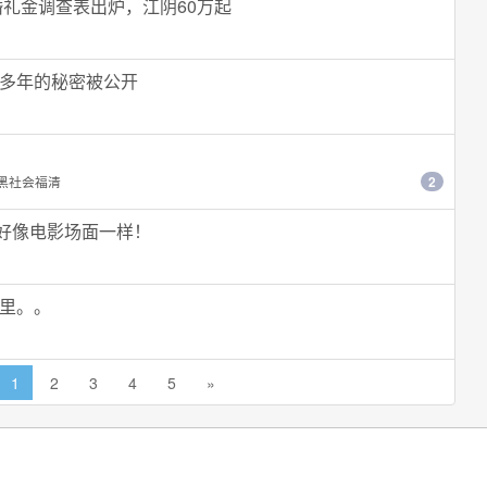
婚礼金调查表出炉，江阴60万起
多年的秘密被公开
黑社会福清
2
好像电影场面一样！
里。。
1
2
3
4
5
»