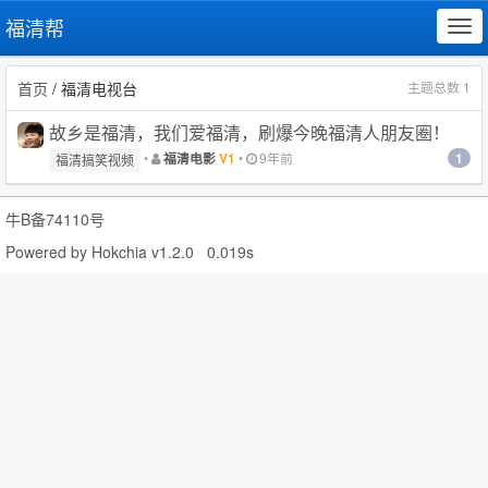
福清帮
Tog
navi
首页
/ 福清电视台
主题总数 1
故乡是福清，我们爱福清，刷爆今晚福清人朋友圈！
1
•
•
9年前
福清电影
V1
福清搞笑视频
牛B备74110号
Powered by
Hokchia v1.2.0
0.019s