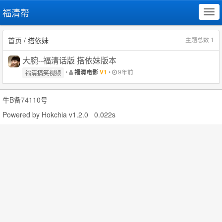
福清帮
Tog
navi
首页
/ 搭依妹
主题总数 1
大腕--福清话版 搭依妹版本
•
•
9年前
福清电影
V1
福清搞笑视频
牛B备74110号
Powered by
Hokchia v1.2.0
0.022s