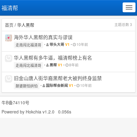
福清帮
Tog
navi
首页
/ 华人黑帮
主题总数 3
海外华人黑帮的真实与谬误
•
•
10年前
带头大哥
V1
走南闯北福清哥
华人黑帮有多牛逼，福清帮榜上有名
•
•
8年前
黑帮
V1
走南闯北福清哥
旧金山唐人街华裔黑帮老大被判终身监禁
•
•
10年前
国际帮会新闻
V1
颠婆颠怕拱怕
牛B备74110号
Powered by
Hokchia v1.2.0
0.056s