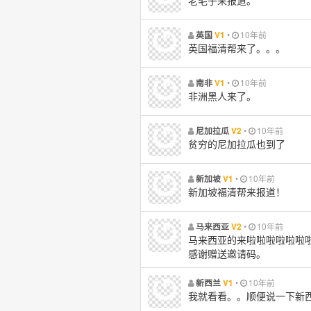
老毛子来报道。
•
10年前
英国
V1
英国福清帮来了。。。
•
10年前
南非
V1
非洲黑人来了。
•
10年前
尼加拉瓜
V2
贫穷的尼加拉瓜也到了
•
10年前
新加坡
V1
新加坡福清帮来报道！
•
10年前
马来西亚
V2
马来西亚的来啦啦啦啦啦啦
感谢赠送邀请码。
•
10年前
新西兰
V1
我就看看。。顺便说一下新