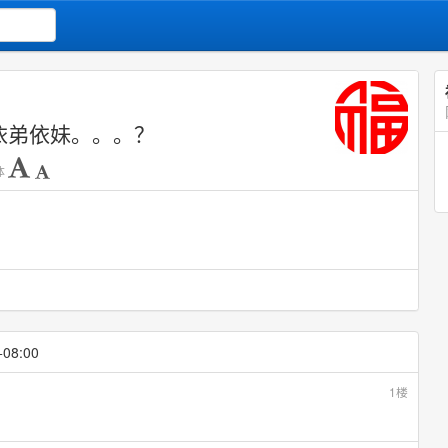
a依弟依妹。。。？
字体
+08:00
1楼