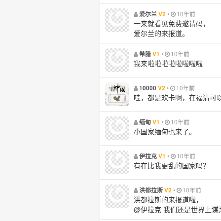
•
10年前
爱尔兰
V2
一来就看见免费邀请码，
爱尔兰的来报道。
•
10年前
希腊
V1
我来啦啦啦啦啦啦啦啦
•
10年前
10000
V2
哇，都是欢卡啊，在福清可
•
10年前
缅甸
V1
小国家缅甸也来了。
•
10年前
伊拉克
V1
有在比我更乱的国家吗？
•
10年前
洪都拉斯
V2
洪都拉斯的来报道啦，
@伊拉克 我们还是世界上