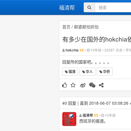
福清帮
首页
/
颠婆颠怕拱怕
有多少在国外的hokchi
•
10年前 • 33397 点击 • 
hokchia
V2
回复所的国家吧。。。。。
福清
华人
华侨
40 回复 | 直到 2018-06-07 03:08:26 
•
10年前
福清帮
V5
西班牙的报道。