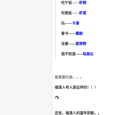
吃午饭
——
虾倒
吃晚饭
——
虾蛮
玩——
卡溜
看书——
康剧
没事——
莫带野
我不知道——
哇美右
最重要的是。。。
福清人夸人是这样的！！！
还有，福清人的童年阴影。。