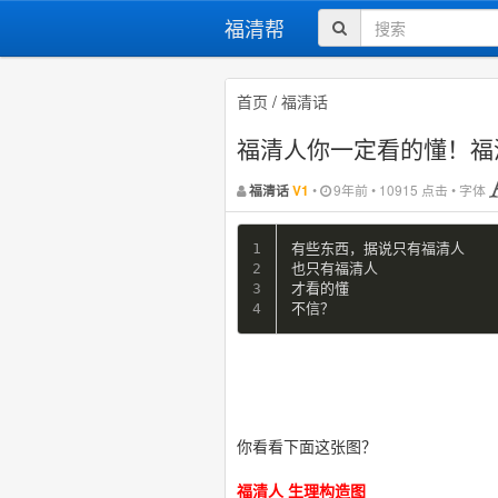
福清帮
首页
/
福清话
福清人你一定看的懂！福
•
9年前 • 10915 点击 • 字体
福清话
V1
1

有些东西，据说只有福清人

2

也只有福清人

3

才看的懂

不信？
你看看下面这张图？
福清人 生理构造图