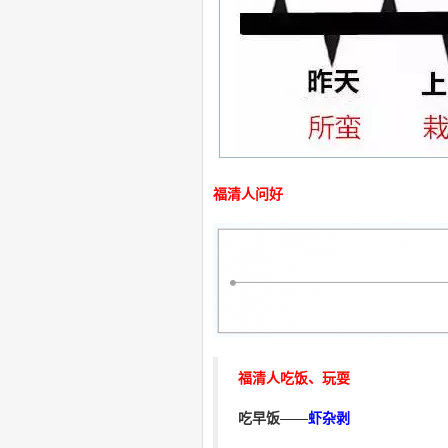
福清人问好
福清人吃饭、玩耍
吃早饭
——
虾杂剥