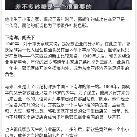
他出生于小康之家，崛起于青年时代，郭鹤年的成功在商界已是一
个传奇，而他的低调也为平添很多神秘色彩。
下南洋，闯天下
1949年，对于郭氏家族来说，是家族企业的分水岭。在此之前，郭
氏家族第一代人经营粮油食品在当地创下丰厚的家业，但郭家也只
是在当地——马来西亚的新山比较知名。1949年之后，郭氏家族企
业重新整合，年仅的25岁郭鹤年由家族兄弟推举为掌舵人。此后几
十年中，郭氏家族开始名扬海内外，成为东南亚经济界举足轻重的
角色。
马来西亚是上个世纪初许多中国人下南洋的第一站。1909年，郭鹤
年的父亲郭钦鉴还只是个16岁的少年。为了谋生，他离乡背井来到
马来西亚，他的几位哥哥几年前已经在那里站稳了脚跟。他们经营
一家名为东升的公司，其实就是一个两层小楼的杂货店，主要做
粮、大豆、糖等生意。郭钦鉴就在哥哥的公司里做店员。当年，谁
也不想到这个杂货店会成为多年后郭氏商业帝国的第一块基石。
也许郭氏家族天生的商业基因，十多年后，郭钦鉴竟然由一个小小
店员，成长为当地颇具知名的百万富翁。