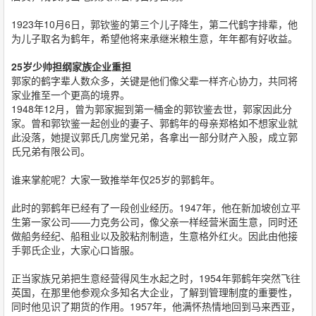
1923年10月6日，郭钦鉴的第三个儿子降生，第二代鹤字排辈，他
为儿子取名为鹤年，希望他将来承继米粮生意，年年都有好收益。
25岁少帅担纲家族企业重担
郭家的鹤字辈人数众多，关键是他们像父辈一样齐心协力，共同将
家业推至一个更高的境界。
1948年12月，曾为郭家掘到第一桶金的郭钦鉴去世，郭家因此分
家。曾和郭钦鉴一起创业的妻子、郭鹤年的母亲郑格如不想家业就
此没落，她提议郭氏几房堂兄弟，各拿出一部分财产入股，成立郭
氏兄弟有限公司。
谁来掌舵呢？大家一致推举年仅25岁的郭鹤年。
此时的郭鹤年已经有了一段创业经历。1947年，他在新加坡创立平
生第一家公司——力克务公司，像父亲一样经营米面生意，同时还
做船务经纪、船租业以及胶粘剂制造，生意格外红火。因此由他接
手郭氏企业，大家心口皆服。
正当家族兄弟把生意经营得风生水起之时，1954年郭鹤年突然飞往
英国，在那里他参观众多知名大企业，了解到管理制度的重要性，
同时他见识了期货的作用。1957年，他满怀热情地回到马来西亚，