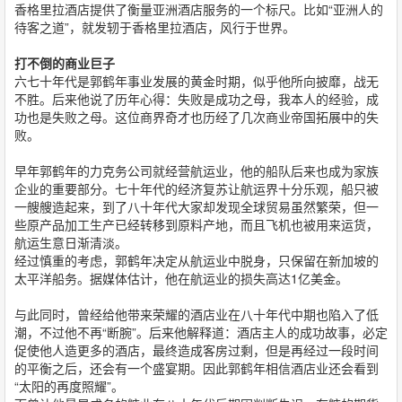
香格里拉酒店提供了衡量亚洲酒店服务的一个标尺。比如“亚洲人的
待客之道”，就发轫于香格里拉酒店，风行于世界。
打不倒的商业巨子
六七十年代是郭鹤年事业发展的黄金时期，似乎他所向披靡，战无
不胜。后来他说了历年心得：失败是成功之母，我本人的经验，成
功也是失败之母。这位商界奇才也历经了几次商业帝国拓展中的失
败。
早年郭鹤年的力克务公司就经营航运业，他的船队后来也成为家族
企业的重要部分。七十年代的经济复苏让航运界十分乐观，船只被
一艘艘造起来，到了八十年代大家却发现全球贸易虽然繁荣，但一
些原产品加工生产已经转移到原料产地，而且飞机也被用来运货，
航运生意日渐清淡。
经过慎重的考虑，郭鹤年决定从航运业中脱身，只保留在新加坡的
太平洋船务。据媒体估计，他在航运业的损失高达1亿美金。
与此同时，曾经给他带来荣耀的酒店业在八十年代中期也陷入了低
潮，不过他不再“断腕”。后来他解释道：酒店主人的成功故事，必定
促使他人造更多的酒店，最终造成客房过剩，但是再经过一段时间
的平衡之后，还会有一个盛宴期。因此郭鹤年相信酒店业还会看到
“太阳的再度照耀”。