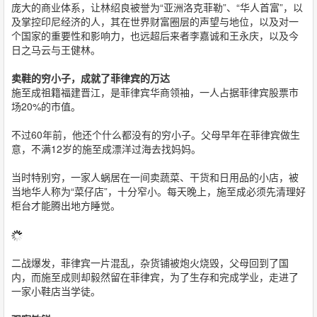
庞大的商业体系，让林绍良被誉为“亚洲洛克菲勒”、“华人首富”，以
及掌控印尼经济的人，其在世界财富圈层的声望与地位，以及对一
个国家的重要性和影响力，也远超后来者李嘉诚和王永庆，以及今
日之马云与王健林。
卖鞋的穷小子，成就了菲律宾的万达
施至成祖籍福建晋江，是菲律宾华商领袖，一人占据菲律宾股票市
场20%的市值。
不过60年前，他还个什么都没有的穷小子。父母早年在菲律宾做生
意，不满12岁的施至成漂洋过海去找妈妈。
当时特别穷，一家人蜗居在一间卖蔬菜、干货和日用品的小店，被
当地华人称为“菜仔店”，十分窄小。每天晚上，施至成必须先清理好
柜台才能腾出地方睡觉。
二战爆发，菲律宾一片混乱，杂货铺被炮火烧毁，父母回到了国
内，而施至成则却毅然留在菲律宾，为了生存和完成学业，走进了
一家小鞋店当学徒。