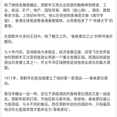
除了继续发展炼糖业，郭鹤年又将企业经营的触角伸到粮食、工
业、航运、矿产，地产、国际贸易、保险（放心保）、酒店、建筑
等多方面。上世纪90年代，他以巨资收购香港英文报《南华早
报》、香港无线电视等香港重要媒体，从而使他多了个“传媒大亨”的
美誉。
在郭鹤年众多的王冠中，除了糖王之外，“香格里拉之父”的称号格外
醒目。
七十年代初，亚洲政局大体稳定，经济发展迅速，经常飞往世界各
地的郭鹤年又注意到旅游业将是一个重点发展区域。而酒店则是旅
游业的发展工具之一，环太平洋区域拥有促进旅游业成长的最大潜
能。
1971年，郭鹤年在新加坡建立了他的第一家酒店——香格里拉酒
店。
像当年糖业一战一样，定位于高级酒店的香格里拉酒店又是一战成
名。郭鹤年趁热打铁，开始在新马泰布局。渐渐地，香格里拉被认
为是高级、与众不同的象征。而在郭鹤年创办的酒店中，只有最高
档次的五星级宾馆才能命名为“香格里拉”。