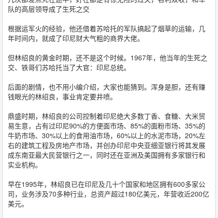
队的高层领导成了生死之交
根据运军火的经验，他还借着苏哈托的军队搞起了烟草的运输，几
年时间内，就成了印尼财大气粗的商界大佬。
但林绍良的黄金时期，还不是这个时候。1967年，他当年的生死之
交、铁哥们苏哈托当了大官：印尼总统。
后面的剧情，也不用小编介绍，大家也能猜到。浑身是胆，还有赚
钱眼光的林绍良，事业肯定要井喷。
鼎盛时期，林绍良的公司控制着印尼绝大多数丁香、食糖、大米贸
易生意，占有过印尼90%的方便面市场、85%的面粉市场、35%的
牛奶市场、30%以上的食用油市场，60%以上的水泥市场，20%左
右的建筑工程及房地产市场，并创办印尼中央亚细亚银行将其发展
成东南亚最大民营银行之一，同时还在亚洲及美国拥有多家银行和
实业机构。
早在1995年，林绍良已在印尼及几十个国家和地区拥有600多家公
司，业务涉及70多种行业，总资产超过180亿美元，年营收近200亿
美元。