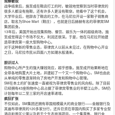
观察敏锐
战争结束后，施至成在鞋店打工的时，敏锐地觉察到当时菲律宾的
很多人都没有拖鞋，还有许多人更没有鞋穿。他看中了这个机会，
大学毕业后，他辞去了鞋店的工作，在马尼拉开设一家鞋子销售商
店，取名为Shoe Mart（鞋庄），也就是日后赫赫有名的菲律宾SM
集团前身。
13年后，美国开始出现集购物、餐饮、娱乐为一体的超级商场，施
至成觉得这个市场不仅大，利润还很深。于是，他在马尼拉开始建
造菲律宾第一座大型购物中心。
对于这种新的零售业态，菲律宾人以前从未见过，在购物中心开业
之日，马尼拉市民从四面八方如潮水般涌来。
胆识过人
购物中心所产生的强大赚钱效应，超乎想象。施至成开始果断地在
全菲各地购置大片土地，并建起了一个又一个购物中心，SM也由此
从单纯的零售逐渐转向了房地产开发和购物中心管理。
SM在本土的扩张速度一直被视为菲律宾零售业的风向标。除了目前
已经拥有43座购物中心且占据了菲律宾零售业的半壁江山外，SM仍
计划每年以二至三家的开店速率递增。
疯狂扩张
不仅如此，SM集团还拥有菲国规模最大的商业银行——金融银行及
其遍布菲律宾的120多家分行，还斥巨资在菲国内购买了多家专业型
酒店和景区公寓以及若干个生态旅游项目。一个集零售、银行金