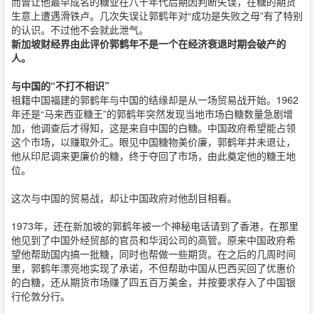
而曾让他最早成名的糖业在八十年代后期因判断失误，在糖的期货
生意上遭遇滑铁卢。几次失误让郭鹤年对“成功是失败之母”有了特别
的认识。不过他不会就此泄气。
新加坡财经界由此评价郭鹤年不是一个在经济衰退时期会破产的
人。
与中国的“不打不相识”
祖籍中国福建的郭鹤年与中国的结缘却是从一场贸易战开始。1962
年还是“马来西亚糖王”的郭鹤年突然发现当地市场白糖数量急剧增
加，他调查后才得知，这是来自中国的白糖。中国政府希望能占领
这个市场，以赚取外汇。眼见中国糖物美价廉，郭鹤年并未退让，
他从印尼调来更廉价的糖，终于夺回了市场，由此奠定他的糖王地
位。
这次与中国的贸易战，却让中国政府对他刮目相看。
1973年，还在新加坡的郭鹤年被一个神秘电话请到了香港，在那里
他见到了中国外经贸部的官员和华润公司的高管。原来中国政府希
望他帮助国内搞一批糖，同时也帮做一些期货。在之后的几周时间
里，郭鹤年漂亮地实现了承诺，不但帮助中国从巴西买回了优惠价
的白糖，还从期货市场赚了四五百万美金，并按要求存入了中国银
行伦敦分行。