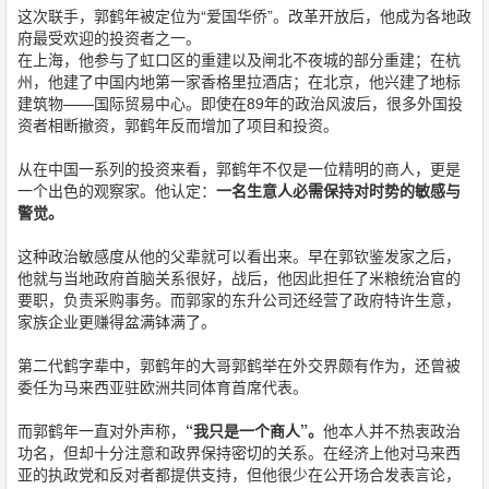
这次联手，郭鹤年被定位为“爱国华侨”。改革开放后，他成为各地政
府最受欢迎的投资者之一。
在上海，他参与了虹口区的重建以及闸北不夜城的部分重建；在杭
州，他建了中国内地第一家香格里拉酒店；在北京，他兴建了地标
建筑物——国际贸易中心。即使在89年的政治风波后，很多外国投
资者相断撤资，郭鹤年反而增加了项目和投资。
从在中国一系列的投资来看，郭鹤年不仅是一位精明的商人，更是
一个出色的观察家。他认定：
一名生意人必需保持对时势的敏感与
警觉。
这种政治敏感度从他的父辈就可以看出来。早在郭钦鉴发家之后，
他就与当地政府首脑关系很好，战后，他因此担任了米粮统治官的
要职，负责采购事务。而郭家的东升公司还经营了政府特许生意，
家族企业更赚得盆满钵满了。
第二代鹤字辈中，郭鹤年的大哥郭鹤举在外交界颇有作为，还曾被
委任为马来西亚驻欧洲共同体育首席代表。
而郭鹤年一直对外声称，
“我只是一个商人”。
他本人并不热衷政治
功名，但却十分注意和政界保持密切的关系。在经济上他对马来西
亚的执政党和反对者都提供支持，但他很少在公开场合发表言论，