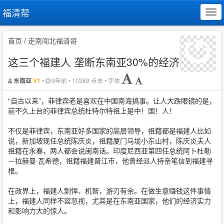
福清帮
Tog
navi
首页
/
走南闯北福清哥
这三个福建人 垄断东南亚30%的经济
•
9年前 • 10389 点击 • 字体
东南亚
V1
“自古以来”，菲律宾老是喜欢在中国南海搞事。让人大跌眼镜的是，
前不久上台的菲律宾总统杜特尔特祖上是中！国！人！
不仅是菲律宾，东南亚好多国家的高层领导，祖籍都是福建人比如
说，新加坡现任总统陈庆炎，祖籍厦门马垅小东山村，陈庆炎夫人
祖籍在永春，两人都会说闽南话。印度尼西亚第四任总统阿卜杜勒
－拉赫曼·瓦希德，祖籍福建晋江市，他曾经派人持亲笔信到福建寻
根。
在政界上，福建人剽悍、机智，游刃有余。在做生意赚钱这件事情
上，福建人同样不容忽视，尤其是在东南亚国家，他们的经济实力
和影响力大的惊人。