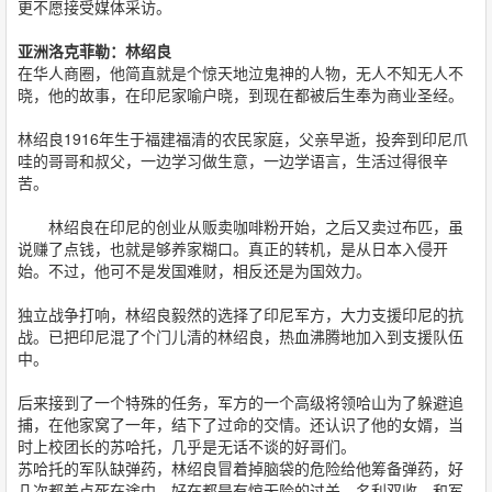
更不愿接受媒体采访。
亚洲洛克菲勒：林绍良
在华人商圈，他简直就是个惊天地泣鬼神的人物，无人不知无人不
晓，他的故事，在印尼家喻户晓，到现在都被后生奉为商业圣经。
林绍良1916年生于福建福清的农民家庭，父亲早逝，投奔到印尼爪
哇的哥哥和叔父，一边学习做生意，一边学语言，生活过得很辛
苦。
林绍良在印尼的创业从贩卖咖啡粉开始，之后又卖过布匹，虽
说赚了点钱，也就是够养家糊口。真正的转机，是从日本入侵开
始。不过，他可不是发国难财，相反还是为国效力。
独立战争打响，林绍良毅然的选择了印尼军方，大力支援印尼的抗
战。已把印尼混了个门儿清的林绍良，热血沸腾地加入到支援队伍
中。
后来接到了一个特殊的任务，军方的一个高级将领哈山为了躲避追
捕，在他家窝了一年，结下了过命的交情。还认识了他的女婿，当
时上校团长的苏哈托，几乎是无话不谈的好哥们。
苏哈托的军队缺弹药，林绍良冒着掉脑袋的危险给他筹备弹药，好
几次都差点死在途中，好在都是有惊无险的过关，名利双收，和军