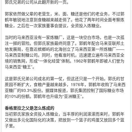
郭氏兄弟的公司从此翻开新的一页。
郭家依然做父辈的老营生，米、面、糖还是他们的老业务，不过郭
鹤年敏锐地注意到食糖越来越走俏了。他花了两年时间全面考察炼
糖业，之后在一次家族董事会提议，全资投入炼糖业。
当时的马来西亚没有一家炼糖厂，这是一块空白市场，也是一次孤
注一掷的冒险。但郭氏家族最终同意了。郭鹤年配合马来亚联邦土
地发展局，在靠近槟榔屿的北海创立了马来西亚第一所炼糖厂——
马来西亚制糖公司。同时，他看准时机，迅速建立遍布马来西亚全
境的销售网，形成“一体化经营”体制。1962年郭鹤年即被人们誉为
马来西亚“糖王”。
这是郭氏兄弟公司成名的第一仗，但这还只是一个开始。郭氏的甘
蔗园不断扩大，食粮产量越来越多，1976年，郭鹤年收购了马来西
亚糖厂的93.3%股份。据媒体报道，郭氏集团控制了国际糖业市场
的10%的份额。郭鹤年也升级为“亚洲糖王”。
香格里拉之父是怎么炼成的
当初郭氏家族全资投入炼糖业，当丰厚的利润滚滚而来时，郭鹤年
又做出多元化国际化的决策，把放到一个篮子的鸡蛋又放回多个篮
子里。