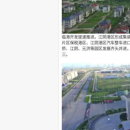
临港开发提速推进。江阴港区形成集
片区保税港区、江阴港区汽车整车进
侨、江阴、元洪等园区发展齐头并进，2
三。