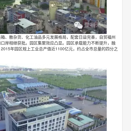
装箱、散杂货、化工油品多元发展格局，配套日益完善，自贸福州
口口岸相继获批。园区集聚效应凸显。园区承载能力不断提升，融
015年园区规上工业总产值近1100亿元，约占全市总量的四分之