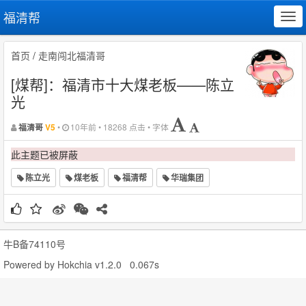
福清帮
Tog
navi
首页
/
走南闯北福清哥
[煤帮]：福清市十大煤老板——陈立
光
•
10年前 • 18268 点击 • 字体
福清哥
V5
此主题已被屏蔽
陈立光
煤老板
福清帮
华瑞集团
牛B备74110号
Powered by
Hokchia v1.2.0
0.067s