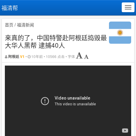
福清帮
Tog
navi
首页
/
福清新闻
来真的了，中国特警赴阿根廷捣毁最
大华人黑帮 逮捕40人
•
10年前 • 10566 点击 • 字体
阿根廷
V1