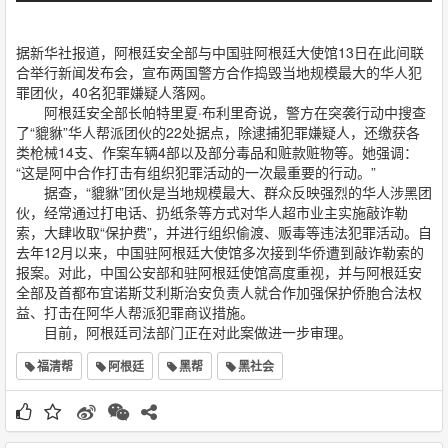
据新华社报道，阿根廷安全部与中国驻阿根廷大使馆13日在此间联
合举行新闻发布会，宣­布两国警方合作捣毁当地规模最大的华人犯
罪团伙，40名犯罪嫌疑人落网。
阿根廷安全部长帕特里夏·布利里奇说，警方在突袭行动中搜查
了“貔貅”华人帮派团伙的­22处据点，除逮捕犯罪嫌疑人，还缴获各
类枪械14支、作案车辆4部以及部分毒品和赃­款赃物等。她强调：
“这是阿中合作打击有组织犯罪活动的一次最重要的行动。”
据查，“貔貅”团伙是当地规模最大、群众反映强烈的华人涉黑团
伙，经常通过打电话、扔­纸条等方式对华人超市业主实施敲诈勒
索，大肆收取“保护费”，并进行组织偷渡、贩毒等­违法犯罪活动。自
去年12月以来，中国驻阿根廷大使馆多次接到华侨遭到敲诈勒索的
报案­。对此，中国公安部和驻阿根廷使馆高度重视，并与阿根廷安
全部及首都布宜诺斯艾利斯治­安负责人就合作加强保护侨胞合法权
益、打击在阿华人帮派犯罪商议措施。
目前，阿根廷司法部门正在对此案做进一步审理。
福清帮
阿根廷
黑帮
黑社会