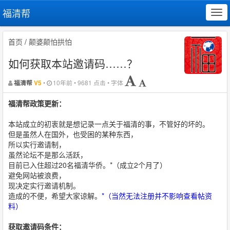
福清帮
Tog
navi
首页
/
颠婆颠怕拱怕
如何获取本站邀请码……？
•
10年前 • 9681 点击 • 字体
福清帮
V5
福清帮政策更新：
本站成立的初衷就是想记录一点关于福清的事，不管好的坏的。
但是虽然人在国外，也受困的某种东西，
所以实行邀请制，
虽然论坛不是那么活跃，
目前已入住超过20名福清华侨。*（成立2个月了）
避免网站被浪费，
现决定实行邀请机制。
造成的不便，希望大家谅解。
*（当然无法注册并不影响查看帖资
料）
获取邀请码条件：