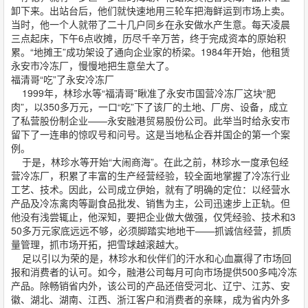
卸下来。出站台后，他们就快速地用三轮车把海鲜运到市场上卖。
当时，他一个人就带了二十几户同乡在永安做水产生意。每天凌晨
三点起床，下午6点收摊，历尽千辛万苦，终于完成资本的原始积
累。“地摊王”成功架设了通向企业家的桥梁。1984年开始，他租赁
永安市冷冻厂，慢慢地把生意垒大了。
福清哥“吃”了永安冷冻厂
1999年，林珍水等“福清哥”瞅准了永安市国营冷冻厂这块“肥
肉”，以350多万元，一口“吃”下了该厂的土地、厂房、设备，成立
了私营股份制企业——永安融港贸易股份公司。此举当时给永安市
留下了一连串的惊叹号和问号。这是当地私企吞并国企的第一个案
例。
于是，林珍水等开始“大闹商海”。在此之前，林珍水一度承包经
营冷冻厂，积累了丰富的生产经营经验，较全面地掌握了冷冻行业
工艺、技术。因此，公司成立伊始，就有了明确的定位：以经营水
产品及冷冻禽肉等副食品批发、销售为主，公司迅速步上正轨。但
他没有浅尝辄止，他深知，要把企业做大做强，仅凭经验、技术和3
50多万元家底远远不够，必须脚踏实地地干——抓诚信经营，抓质
量管理，抓市场开拓，把雪球越滚越大。
足以引以为荣的是，林珍水和伙伴们的汗水和心血赢得了市场回
报和消费者的认可。如今，融港公司每月可向市场提供500多吨冷冻
产品。除畅销省内外，该公司的产品还倍受河北、辽宁、江苏、安
徽、湖北、湖南、江西、浙江客户和消费者的亲睐，成为省内外多