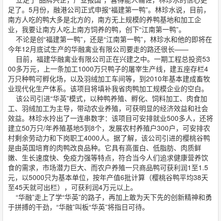
足了。5月份，融港公司正式申报“福建第一鸭”。林珍水说，目前，
南方人吃的鸭大多是北方的，南方无上规模的养鸭基地和加工企
业，我要让南方人吃上南方饲养的鸭，创下“江南第一鸭”。
不论是创“福建第一鸭”，还是“江南第一鸭”，林珍水和他的即将在
今年12月底试生产的华融禽业有限公司要走的路还很长——
目前，福建华融禽业有限公司正在兴建之中。一期工程总投资53
00多万元，上一条加工1000万只鸭子的屠宰生产线，建五座存栏4
万只种鸭可孵化场，以及羽绒加工车间等，到2010年基本建成畜牧
业现代化生产体系。该项目将填补我省肉鸭加工规模企业的空白。
该公司引进“华英”模式，以种鸭养殖、孵化、饲料加工、肉食加
工、羽绒加工为主导，带动农业养殖，可获明显的经济效益和社会
效益。林珍水拎出了一连串数字：该项目可安排就业500多人，还将
建立50万只/年养殖基地5到8个，发展农村养殖户300户，可安排农
村剩余劳动力和下岗职工4000人。据了解，该公司引进的樱桃谷鸭
是由英国培育的肉鸭改良品种。它具有高蛋白、低脂肪、肉质鲜
嫩、生长速度快、免疫力强等特点，符合当今人们追求健康营养饮
食的需求，市场潜力巨大、而农户养殖一只商品鸭可获利润1至1.5
元，以5000只为基本单位，按年产值6批计算（樱桃谷鸭平均38天
至45天就可出栏），可获利润4万元以上。
“华融”走上了学“华英”的路子，再加上敢为天下先的创新精神和勇
于拼搏的干劲，“华融”叫板“华英”将指日可待。