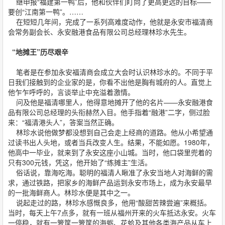
继申报“福建第一鸭”后，他和伙伴们盯向了更高更远的目标——
要创“江南第一鸭”。……
在短短几年间，完成了一系列高难度动作，他就是永安市福清商
会常务副会长、永安融港食品有限公司总经理林珍水先生。
“地摊王”历尽艰辛
笔者是在参加永安福清商会成立大会时认识林珍水的。不同于平
日我们接触到的企业家的是，你看不出他是胸有城府的人。直觉上
他乍乍呼呼的，言谈举止中充溢着激情。
问及他是福清哪里人，他得意地摊开了他的名片——永安融港食
品有限公司总经理的头衔赫然入目。他手指着“融港”二字，侧过脸
来：“福清港头人”，答案当然正确。
林珍水说他做梦都没想到自己会走上经商的道路。他从小希望通
过读书出人头地，或者当兵改变人生。结果，不能如愿。1980年，
他高中一毕业，就来到了永安这座小山城。当时，他口袋里兜着的
只有300元钱，凭这，他开始了“练摊主”生活。
俗话说，靠海吃海。聪明的福清人瞅准了永安当地人对海鲜的需
求，通过铁路，把家乡的海鲜产品运到永安市场上，成为永安最早
的一批海鲜商人。林珍水便是其中之一。
说起走过的路，林珍水感慨良多，他用“酸甜苦辣尝遍”来概括。
当时，每天上午7点多，就有一班从福州开来的火车抵达永安。火车
一停稳，就有一箩筐一箩筐的海蛎、花蛤及其他各类海产品从车上