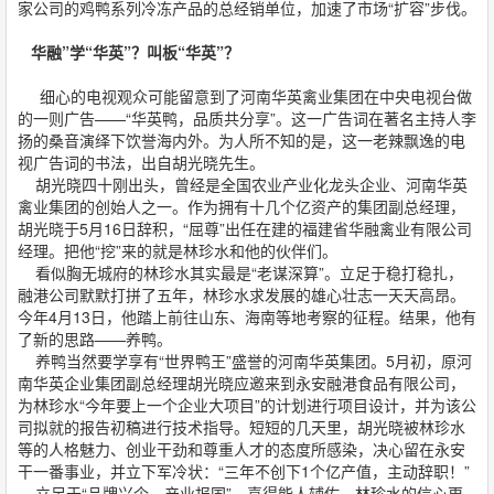
家公司的鸡鸭系列冷冻产品的总经销单位，加速了市场“扩容”步伐。
华融”学“华英”？叫板“华英”？
细心的电视观众可能留意到了河南华英禽业集团在中央电视台做
的一则广告——“华英鸭，品质共分享”。这一广告词在著名主持人李
扬的桑音演绎下饮誉海内外。为人所不知的是，这一老辣飘逸的电
视广告词的书法，出自胡光晓先生。
胡光晓四十刚出头，曾经是全国农业产业化龙头企业、河南华英
禽业集团的创始人之一。作为拥有十几个亿资产的集团副总经理，
胡光晓于5月16日辞积，“屈尊”出任在建的福建省华融禽业有限公司
经理。把他“挖”来的就是林珍水和他的伙伴们。
看似胸无城府的林珍水其实最是“老谋深算”。立足于稳打稳扎，
融港公司默默打拼了五年，林珍水求发展的雄心壮志一天天高昂。
今年4月13日，他踏上前往山东、海南等地考察的征程。结果，他有
了新的思路——养鸭。
养鸭当然要学享有“世界鸭王”盛誉的河南华英集团。5月初，原河
南华英企业集团副总经理胡光晓应邀来到永安融港食品有限公司，
为林珍水“今年要上一个企业大项目”的计划进行项目设计，并为该公
司拟就的报告初稿进行技术指导。短短的几天里，胡光晓被林珍水
等的人格魅力、创业干劲和尊重人才的态度所感染，决心留在永安
干一番事业，并立下军冷状：“三年不创下1个亿产值，主动辞职！”
立足于“品牌兴企，产业报国”，喜得能人辅佐，林珍水的信心更