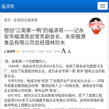
福清帮
Tog
navi
首页
/
走南闯北福清哥
想创“江南第一鸭”的福清哥——记永
安市福清商会常务副会长、永安融港
食品有限公司总经理林珍水
•
10年前 • 10487 点击 • 字体
福清哥
V5
他，是敢第一个吃螃蟹的人。
1999年，他和伙伴们斥资350多万元，收购了原永安市国营冷冻
厂，创办了私营股份制企业，成为永安市第一家“吞并”国有企业的私
营企业。
今年5月份，他成功地“挖走”了全国农业产业化龙头企业——河南
华英禽业集团副总经理、集团创始人之一的胡光晓，请他出任华融
企业有限公司经理，再传业界“奇谈”。
6月18日，他的企业又派出使者专程前往福州，签下了首期工程
总投资5300多万元的福建华融企业有限公司项目。该项目将填补我
省肉鸭加工规模企业的空白。