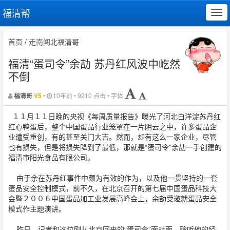
福清帮
Tog
navi
首页
/
走南闯北福清哥
福清“蛋司令”余劼 苏丹红风波中屹然
不倒
•
10年前 • 9210 点击 • 字体
福清哥
V5
１１月１１日晚的央视《每周质量报告》曝光了河北白洋淀苏丹红
红心鸭蛋后，整个中国蛋品行业笼罩在一片阴云之中，许多蛋品企
业遭受重创，有的甚至关门大吉。然而，却有这么一家企业，尽管
也有损失，但是将损失降到了最低，那就是“蛋司令”余劼一手创建的
福清市阳光食品有限公司。
由于余在苏丹红事件中颇为有效的作为，以及他一贯坚持的一套
蛋品安全控制模式，前不久，在北京召开的第七届中国蛋品科技大
会暨２００６中国蛋品加工业发展高峰会上，余劼受邀就蛋品安全
模式作主题演讲。
昨日，记者和这位刚从北京回来的“蛋司令”面对面，聆听他的经