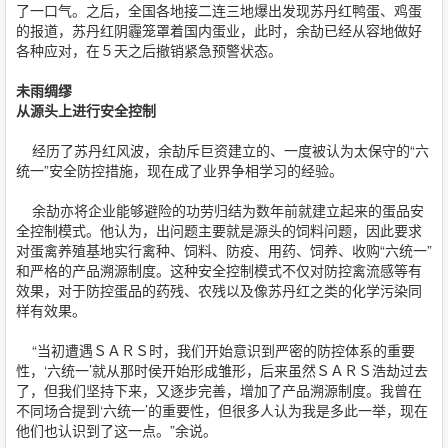
了一口气。之后，全国各地接二连三地爆出发现苏丹红鸭蛋、鸡蛋
的报道，苏丹红阴霾笼罩着国内蛋业，此时，余劼已经从容地做好
各种应对，在５天之后撤销紧急预警状态。
未雨绸缪
从源头上进行安全控制
经历了苏丹红风波，余劼斥巨资建立的、一度被认为太保守的“六
统一”安全防控措施，现在成了业界争相学习的经验。
余劼亦将企业能够避险的功劳归结为数年前就建立起来的蛋品安
全控制模式。他认为，出问题主要就是源头的饲料问题，因此要求
对蛋禽养殖基地实行禽种、饲料、防疫、用药、饲养、收购“六统一”
和严格的产品溯源制度。这种安全控制模式不仅对防控禽流感等有
效果，对于防控蛋品的药残、农残以及像苏丹红之类的化学污染同
样有效果。
“当初遭遇ＳＡＲＳ时，我们开始意识到严密的防控体系的重要
性，‘六统一’就从那时侯开始形成雏形，后来虽然ＳＡＲＳ浩劫过去
了，但我们坚持下来，又逐步完善，增加了产品溯源制度。我曾在
不同场合提到‘六统一’的重要性，但很多人认为我是多此一举，现在
他们也认识到了这一点。”余说。