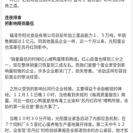
商之道。
连夜排查
把影响降到最低
福清市阳光食品有限公司目前年加工蛋品能力１．５万吨，年销
售额超过１亿元。同其他蛋品企业一样，近一个月以来，光阳蛋业
也笼罩在苏丹红阴影中。
“销量最低的时候红心咸鸭蛋降到两成，红心皮蛋也降到三分之
一，现在整体销量只恢复到三成左右。而我们是整个蛋业里受到影
响最轻微的企业，许多企业都关门了，损失惨重。”余劼这样形容目
前蛋业的惨淡经营。
之所以受到的影响比同行企业轻微，主要得益于余劼敏锐的神
经。１１月１１日晚１０时，当他看到央视的《每周质量报告》揭
露，河北一些红心鸭蛋是用有毒工业染料“苏丹红四号”喂鸭所致，余
劼的第一反应是“要出大事了”。
当晚１０时３０分开始，光阳蛋业紧急启动了内部应急机制，在
７个饲料厂６５家红心蛋养殖生产基地展开排查。第二天中午１２
时，没发现“苏丹红”的检验结果报告全部递到余的办公桌前，他才松