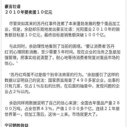
豪言壮语
２０１０年要卖蛋１０亿元
尽管突如其来的苏丹红事件连累了本来蓬勃发展的整个蛋品加工
业，但是，余劼却乐观地发出豪言壮语：光阳蛋业２０１０年的销
售额目标是１０亿元，最终目标是销售额突破１００个亿。
与此同时，余劼理性地看到了当前的困境。“要让消费者‘苏丹
红’的心理阴影消散，至少需要５年时间。现在企业的当务之急是加
强管理，把事实给说清楚了，耐心地等待消费者恢复对蛋品市场的
信心。”
“苏丹红鸡蛋不过是极个别非法商家的行为。”余劼援引了这样的
数据以证明自己的说法：国家质监局查了４９０多家企业，出事的
只有几家，仅占１％左右的比例，在后面的抽查中，发现问题的企
业占２％以内。
余劼同样用数据说明了自己的信心来源：全国去年蛋品产量２８
００万吨，占全世界４３％，产值１０００多个亿，连续２１年居
世界第一，但加工落后，这块一上来，市场就更大了。
宁可牺牲效益